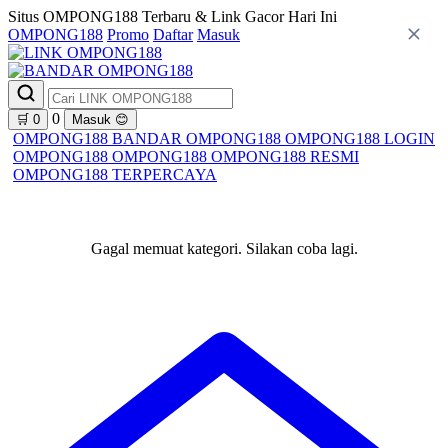
Situs OMPONG188 Terbaru & Link Gacor Hari Ini
OMPONG188
Promo
Daftar
Masuk
0
🛒
0
Masuk
😊
OMPONG188
BANDAR OMPONG188
OMPONG188 LOGIN
OMPONG188
OMPONG188
OMPONG188 RESMI
OMPONG188 TERPERCAYA
Gagal memuat kategori. Silakan coba lagi.